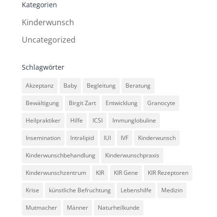
Kategorien
Kinderwunsch
Uncategorized
Schlagwörter
Akzeptanz
Baby
Begleitung
Beratung
Bewältigung
Birgit Zart
Entwicklung
Granocyte
Heilpraktiker
Hilfe
ICSI
Immunglobuline
Insemination
Intralipid
IUI
IVF
Kinderwunsch
Kinderwunschbehandlung
Kinderwunschpraxis
Kinderwunschzentrum
KIR
KIR Gene
KIR Rezeptoren
Krise
künstliche Befruchtung
Lebenshilfe
Medizin
Mutmacher
Männer
Naturheilkunde