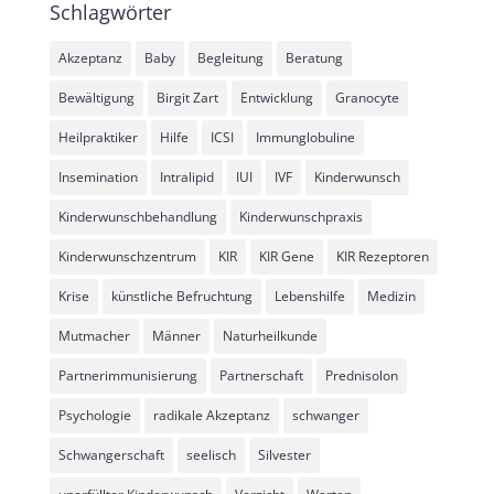
Schlagwörter
Akzeptanz
Baby
Begleitung
Beratung
Bewältigung
Birgit Zart
Entwicklung
Granocyte
Heilpraktiker
Hilfe
ICSI
Immunglobuline
Insemination
Intralipid
IUI
IVF
Kinderwunsch
Kinderwunschbehandlung
Kinderwunschpraxis
Kinderwunschzentrum
KIR
KIR Gene
KIR Rezeptoren
Krise
künstliche Befruchtung
Lebenshilfe
Medizin
Mutmacher
Männer
Naturheilkunde
Partnerimmunisierung
Partnerschaft
Prednisolon
Psychologie
radikale Akzeptanz
schwanger
Schwangerschaft
seelisch
Silvester