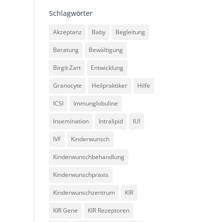
Schlagwörter
Akzeptanz
Baby
Begleitung
Beratung
Bewältigung
Birgit Zart
Entwicklung
Granocyte
Heilpraktiker
Hilfe
ICSI
Immunglobuline
Insemination
Intralipid
IUI
IVF
Kinderwunsch
Kinderwunschbehandlung
Kinderwunschpraxis
Kinderwunschzentrum
KIR
KIR Gene
KIR Rezeptoren