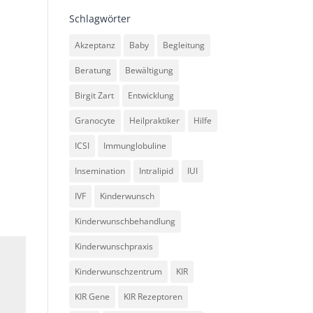
Schlagwörter
Akzeptanz
Baby
Begleitung
Beratung
Bewältigung
Birgit Zart
Entwicklung
Granocyte
Heilpraktiker
Hilfe
ICSI
Immunglobuline
Insemination
Intralipid
IUI
IVF
Kinderwunsch
Kinderwunschbehandlung
Kinderwunschpraxis
Kinderwunschzentrum
KIR
KIR Gene
KIR Rezeptoren