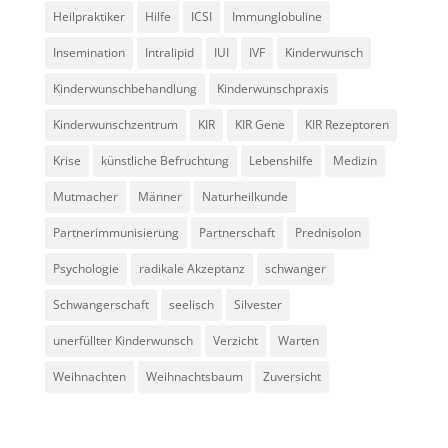
Heilpraktiker
Hilfe
ICSI
Immunglobuline
Insemination
Intralipid
IUI
IVF
Kinderwunsch
Kinderwunschbehandlung
Kinderwunschpraxis
Kinderwunschzentrum
KIR
KIR Gene
KIR Rezeptoren
Krise
künstliche Befruchtung
Lebenshilfe
Medizin
Mutmacher
Männer
Naturheilkunde
Partnerimmunisierung
Partnerschaft
Prednisolon
Psychologie
radikale Akzeptanz
schwanger
Schwangerschaft
seelisch
Silvester
unerfüllter Kinderwunsch
Verzicht
Warten
Weihnachten
Weihnachtsbaum
Zuversicht